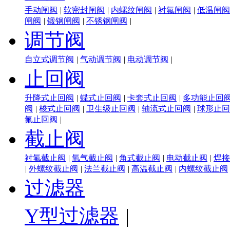
手动闸阀
|
软密封闸阀
|
内螺纹闸阀
|
衬氟闸阀
|
低温闸阀
闸阀
|
锻钢闸阀
|
不锈钢闸阀
|
调节阀
自立式调节阀
|
气动调节阀
|
电动调节阀
|
止回阀
升降式止回阀
|
蝶式止回阀
|
卡套式止回阀
|
多功能止回
阀
|
梭式止回阀
|
卫生级止回阀
|
轴流式止回阀
|
球形止回
氟止回阀
|
截止阀
衬氟截止阀
|
氧气截止阀
|
角式截止阀
|
电动截止阀
|
焊接
|
外螺纹截止阀
|
法兰截止阀
|
高温截止阀
|
内螺纹截止阀
过滤器
Y型过滤器
|