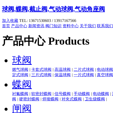
球阀,蝶阀,截止阀,气动球阀,气动角座阀
加入收藏
TEL: 13671530603 / 13917167566
首页
产品中心
新闻资讯
阀门知识
资料中心
关于我们
联系我们
产品中心
Products
球阀
燃气球阀
|
卡套式球阀
|
高温球阀
|
二片式球阀
|
电动球阀
定式球阀
|
三片式球阀
|
保温球阀
|
一片式球阀
|
真空球阀
蝶阀
衬氟蝶阀
|
软密封蝶阀
|
信号蝶阀
|
手动蝶阀
|
电动蝶阀
|
阀
|
硬密封蝶阀
|
焊接蝶阀
|
对夹式蝶阀
|
卫生级蝶阀
|
闸阀