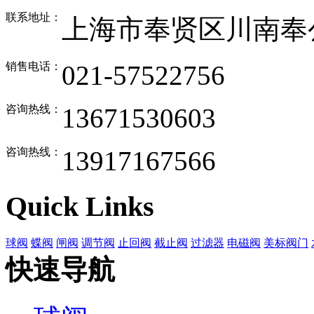
联系地址：
上海市奉贤区川南奉公
销售电话：
021-57522756
咨询热线：
13671530603
咨询热线：
13917167566
Quick Links
球阀
蝶阀
闸阀
调节阀
止回阀
截止阀
过滤器
电磁阀
美标阀门
快速导航