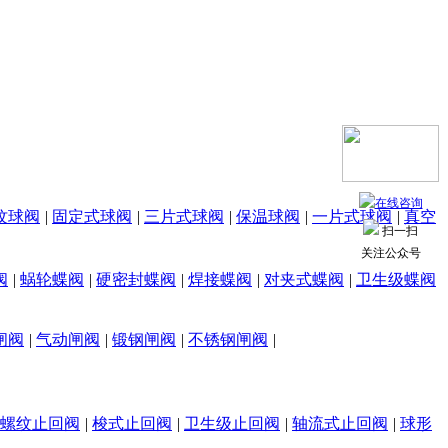
纹球阀
|
固定式球阀
|
三片式球阀
|
保温球阀
|
一片式球阀
|
真空
扫一扫
关注公众号
阀
|
蜗轮蝶阀
|
硬密封蝶阀
|
焊接蝶阀
|
对夹式蝶阀
|
卫生级蝶阀
闸阀
|
气动闸阀
|
锻钢闸阀
|
不锈钢闸阀
|
螺纹止回阀
|
梭式止回阀
|
卫生级止回阀
|
轴流式止回阀
|
球形