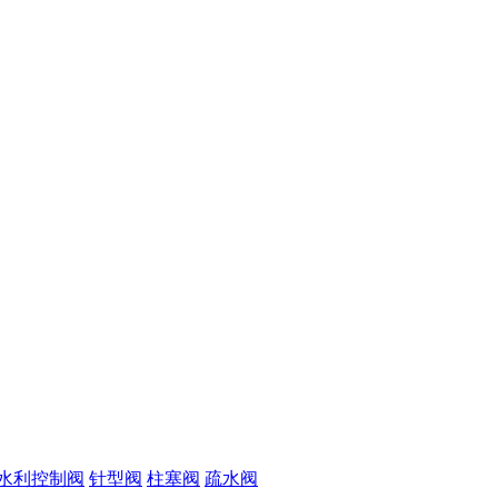
水利控制阀
针型阀
柱塞阀
疏水阀