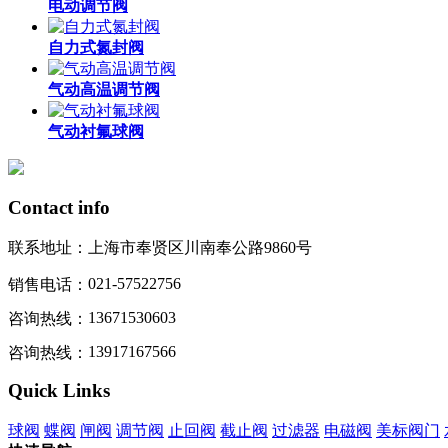
电动调节阀
自力式氮封阀
气动高温调节阀
气动衬氟球阀
Contact info
联系地址：
上海市奉贤区川南奉公路9860号
021-57522756
销售电话：
13671530603
咨询热线：
13917167566
咨询热线：
Quick Links
球阀
蝶阀
闸阀
调节阀
止回阀
截止阀
过滤器
电磁阀
美标阀门