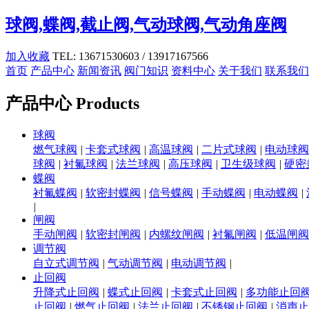
球阀,蝶阀,截止阀,气动球阀,气动角座阀
加入收藏
TEL: 13671530603 / 13917167566
首页
产品中心
新闻资讯
阀门知识
资料中心
关于我们
联系我们
产品中心
Products
球阀
燃气球阀
|
卡套式球阀
|
高温球阀
|
二片式球阀
|
电动球阀
球阀
|
衬氟球阀
|
法兰球阀
|
高压球阀
|
卫生级球阀
|
硬密
蝶阀
衬氟蝶阀
|
软密封蝶阀
|
信号蝶阀
|
手动蝶阀
|
电动蝶阀
|
|
闸阀
手动闸阀
|
软密封闸阀
|
内螺纹闸阀
|
衬氟闸阀
|
低温闸阀
调节阀
自立式调节阀
|
气动调节阀
|
电动调节阀
|
止回阀
升降式止回阀
|
蝶式止回阀
|
卡套式止回阀
|
多功能止回
止回阀
|
燃气止回阀
|
法兰止回阀
|
不锈钢止回阀
|
消声止