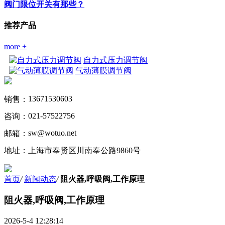
阀门限位开关有那些？
推荐产品
more +
自力式压力调节阀
气动薄膜调节阀
13671530603
销售：
021-57522756
咨询：
sw@wotuo.net
邮箱：
地址：
上海市奉贤区川南奉公路9860号
首页
/
新闻动态
/
阻火器,呼吸阀,工作原理
阻火器,呼吸阀,工作原理
2026-5-4 12:28:14