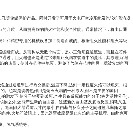
人孔等储罐保护产品。同时开发了可用于火电厂空冷系统及汽轮机蒸汽凝
。
点的介质，从而提高罐的防火性能和安全性能。通常情况下，将出口通
设计和精密专用的机械设备加工制造而成的。根据阻火性能和阻火等级
紧缠绕而成。从而构成无数个端面，是小三角形直通流道，而且在芯件
“
中通过，阻火器也正是通过它来阻止火焰在管道中的蔓延，其原理为
器
焰的热量，使其在芯件中熄灭，避免了气体在芯件的另一端被复燃的可
,
,
焰通过通道壁进行热交换后
温度下降
达到一定程度火焰可以熄灭。根
,
要的。也就是说传热作用是熄灭火焰的一种原因
但不是主要的原因。
)
,
,
(
),
等
的激发下
使分子键受到破坏
产生具备反应能力的分子
称为活性分子
,
,
成物之外
还能产生新的自由基。这些新的自由基反复地反应
消耗又生
,
数。随着阻火器通道尺寸的减小
自由基与反应分子之间碰撞几率随之减
,
的条件
火焰即被阻止，因此器壁效应是阻止火焰的主要机理。由此也可
炔、氢气系统等。