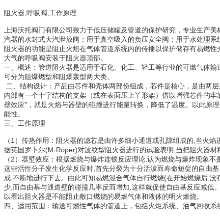
,
,
阻火器
呼吸阀
工作原理
上海沃托
阀门有限公司致力于低压储罐及管道的保护研究，专业生产美
汽器的水封式大汽泄放阀；用于真空吸入的负压安全阀；用于水处理系
阻火器的功能是阻止火焰在气体管道系统内的传播以保护储存有易燃性
大气的呼吸阀安装于阻火器顶部。
一、概述：管道阻火器是适用于石化、化工、轻工等行业的可燃气体输
可分为阻爆燃型和阻爆轰型两大类。
二、结构设计：产品由芯件和壳体两部份组成，芯件是核心，是由两层
内部有一个十字结构的支架（或在表面压上丫形架）借以增强芯件的牢
”
壁效应
，就是火焰与器壁的碰撞进行能量转换，降低了温度。以此原理
能性。
三
、工作原理
1
,
（
）传热作用：阻火器的滤芯是由许多细小通道或孔隙组成的
当火焰
(M·Roper)
,
据英国罗卜尔
对波纹型阻火器进行的试验表明
当把阻火器材
2
,
（
）器壁效应：根据燃烧与爆炸连锁反应理论
认为燃烧与爆炸现象不
,
这些活性分子发生化学反应时
首先分裂为十分活泼而寿命短促的自由基
,
(
,
成
不断地进行下去。由此可知易燃混合气体自行燃烧
在开始燃烧后
没
,
,
少
而自由基与通道壁的碰撞几率反而增加
这样就促使自由基反应减低
以看出阻火器是不能阻止敞口燃烧的易燃气体和液体的明火燃烧。
四、适用范围：输送可燃性气体的管道上，包括火炬系统、油气回收系