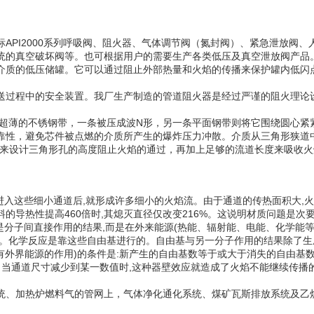
API2000
标
系列呼吸阀、阻火器、气体调节阀（氮封阀）、紧急泄放阀、
统的真空破坏阀等。也可根据用户的需要生产各类低压及真空泄放阀产品
介质的低压储罐。它可以通过阻止外部热量和火焰的传播来保护罐内低闪
送过程中的安全装置。我厂生产制造的管道阻火器是经过严谨的阻火理论
N
超薄的不锈钢带，一条被压成波
形，另一条平面钢带则将它围绕圆心紧
靠性，避免芯件被点燃的介质所产生的爆炸压力冲散。介质从三角形狭道
来设计三角形孔的高度阻止火焰的通过，再加上足够的流道长度来吸收火
,
,
进入这些细小通道后
就形成许多细小的火焰流。由于通道的传热面积大
火
460
,
216%
料的导热性提高
倍时
其熄灭直径仅改变
。这说明材质问题是次
,
(
是分子间直接作用的结果
而是在外来能源
热能、辐射能、电能、化学能
。化学反应是靠这些自由基进行的。自由基与另一分子作用的结果除了生
)
:
有外界能源的作用
的条件是
新产生的自由基数等于或大于消失的自由基
,
。当通道尺寸减少到某一数值时
这种器壁效应就造成了火焰不能继续传播
统、加热炉燃料气的管网上，气体净化通化系统、煤矿瓦斯排放系统及乙