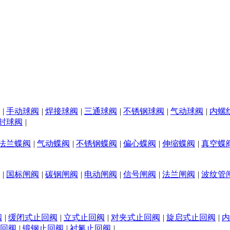
|
手动球阀
|
焊接球阀
|
三通球阀
|
不锈钢球阀
|
气动球阀
|
内螺
封球阀
|
法兰蝶阀
|
气动蝶阀
|
不锈钢蝶阀
|
偏心蝶阀
|
伸缩蝶阀
|
真空蝶
|
国标闸阀
|
碳钢闸阀
|
电动闸阀
|
信号闸阀
|
法兰闸阀
|
波纹管
阀
|
缓闭式止回阀
|
立式止回阀
|
对夹式止回阀
|
旋启式止回阀
|
内
回阀
|
锻钢止回阀
|
衬氟止回阀
|