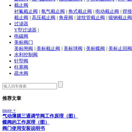
截止阀
衬氟截止阀
|
氧气截止阀
|
角式截止阀
|
电动截止阀
|
焊接
截止阀
|
高压截止阀
|
角座阀
|
波纹管截止阀
|
锻钢截止阀
过滤器
Y型过滤器
|
电磁阀
美标阀门
美标闸阀
|
美标截止阀
|
美标球阀
|
美标蝶阀
|
美标止回阀
水利控制阀
针型阀
柱塞阀
疏水阀
推荐文章
more +
气动薄膜三通调节阀工作原理（图）
蝶阀的工作原理（图）
阀门使用安装说明书