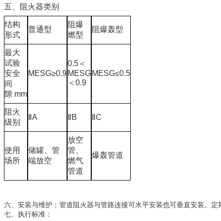
五、阻火器类别
结构
阻爆
普通型
阻爆轰型
形式
燃型
最大
试验
0.5
＜
安全
MESG≥0.9
MESG
MESG≤0.5
＜
0.9
间
隙
mm
阻火
ⅡA
ⅡB
ⅡC
级别
放空
使用
储罐、管
管、
爆轰管道
场所
端放空
燃气
管道
六、安装与维护：管道阻火器与管路连接可水平安装也可垂直安装。定
七、执行标准：